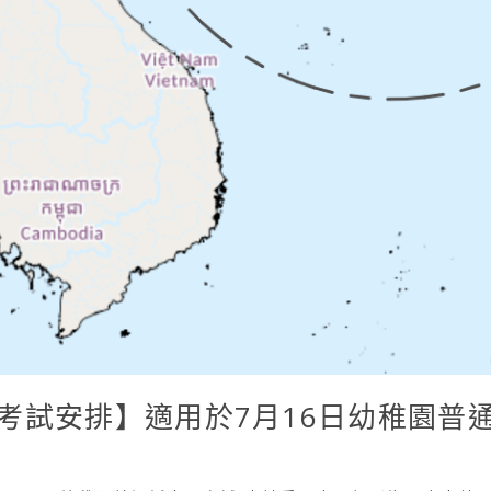
的考試安排】適用於7月16日幼稚園普