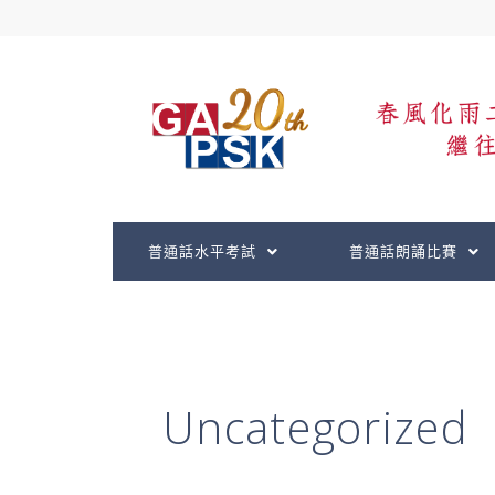
跳
文
至
章
主
分
要
頁
內
容
普通話水平考試
普通話朗誦比賽
Uncategorized