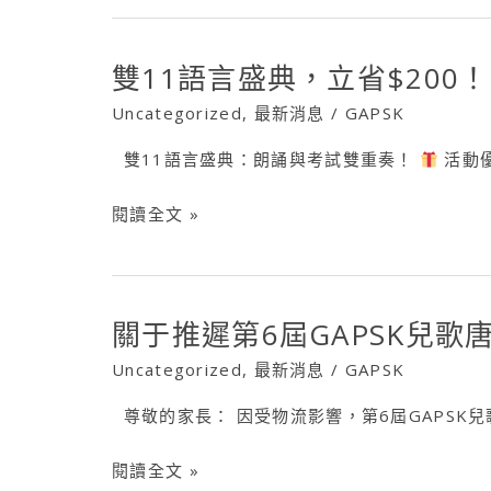
雙11語言盛典，立省$200！
雙
11
Uncategorized
,
最新消息
/
GAPSK
語
雙11語言盛典：朗誦與考試雙重奏！
活動優
言
盛
閱讀全文 »
典，
立
省
$200！
關于推遲第6屆GAPSK兒
關
于
Uncategorized
,
最新消息
/
GAPSK
推
尊敬的家長： 因受物流影響，第6屆GAPSK兒
遲
第
閱讀全文 »
6