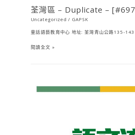
荃灣區 – Duplicate – [#697
荃
灣
Uncategorized
/
GAPSK
區
童話語藝教育中心 地址: 荃灣青山公路135-143號
–
Duplicate
閱讀全文 »
–
[#6975]
GAPSK
–
語
文
流
韻
@