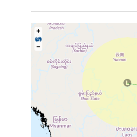
屆
GAPSK
兒
【GAPSK
歌
關
唐
於
詩
惡
精
劣
英
天
大
氣
賽
下
證
的
書
考
及
試
獎
安
盃
排】
領
適
取