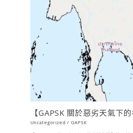
用
日
於
期
7
通
月
知
16
日
幼
稚
園
普
通
話
水
平
【GAPSK 關於惡劣天氣下
考
Uncategorized
/
GAPSK
試