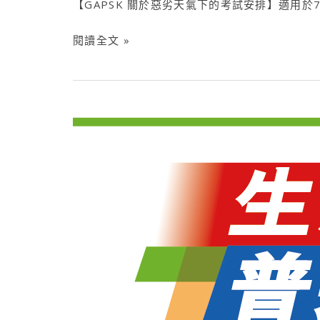
【GAPSK 關於惡劣天氣下的考試安排】適用
閱讀全文 »
GAPSK
–
生
活
普
通
話
@
星
島
日