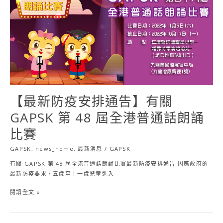
防
疫
安
排
通
告】
有
關
GAPSK
第
【最新防疫安排通告】有關
48
屆
GAPSK 第 48 屆全港普通話朗誦
全
比賽
港
普
GAPSK
,
news_home
,
最新消息
/
GAPSK
通
話
有關 GAPSK 第 48 屆全港普通話朗誦比賽最新防疫安排通告 因應政府的
朗
最新防疫要求，五歲至十一歲兒童進入
誦
比
閱讀全文 »
賽