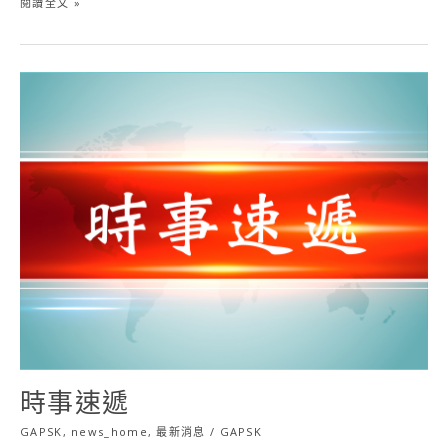
閱讀全文 »
試
時
事
速
遞
時事速遞
GAPSK
,
news_home
,
最新消息
/
GAPSK