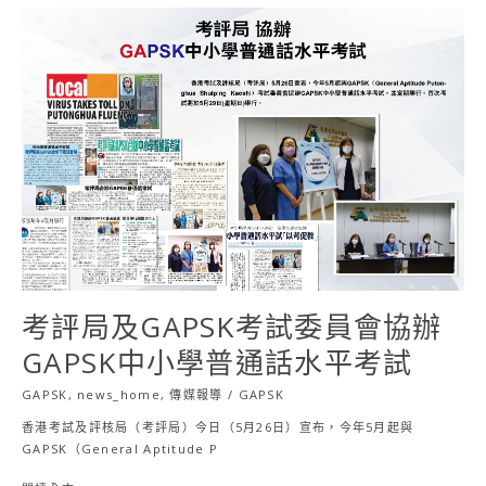
考
評
局
及
GAPSK
考
試
委
員
會
協
辦
GAPSK
中
考評局及GAPSK考試委員會協辦
小
學
GAPSK中小學普通話水平考試
普
通
GAPSK
,
news_home
,
傳媒報導
/
GAPSK
話
香港考試及評核局（考評局）今日（5月26日）宣布，今年5月起與
水
GAPSK（General Aptitude P
平
考