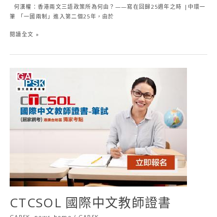
何漢權：香港兩文三語政策所為何由？——寫在回歸25週年之時 |中環一
筆 「一國兩制」進入第二個25年，由於
閱讀全文 »
CTCSOL
國
際
中
文
教
師
證
書
CTCSOL 國際中文教師證書
GAPSK
,
news_home
/
GAPSK