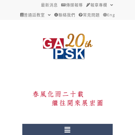
跳
文
最新消息
傳媒報導
報章專欄
至
章
普通話教室
聯絡我們
常見問題
Eng
主
分
要
頁
內
容
Menu