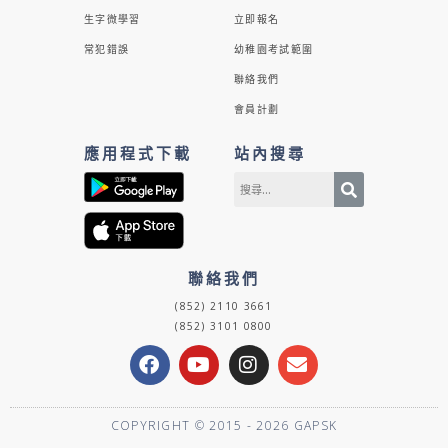
生字微學習
立即報名
常犯錯誤
幼稚園考試範圍
聯絡我們
會員計劃
應用程式下載
站內搜尋
聯絡我們
(852) 2110 3661
(852) 3101 0800
F
Y
I
E
a
o
n
n
c
u
s
v
e
t
t
e
COPYRIGHT © 2015 - 2026 GAPSK
b
u
a
l