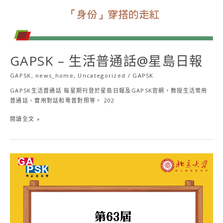
島
日
報
GAPSK – 生活普通話@星島日報
GAPSK
,
news_home
,
Uncategorized
/
GAPSK
GAPSK生活普通話 每星期刊登於星島日報及GAPSK官網，教授生活常用
普通話、實用對話和粵普對照等。 202
閱讀全文 »
【最
新
防
疫
安
排
通