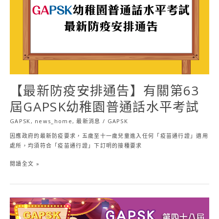
告】
有
關
第
63
屆
GAPSK
幼
稚
【最新防疫安排通告】有關第63
園
屆GAPSK幼稚園普通話水平考試
普
通
GAPSK
,
news_home
,
最新消息
/
GAPSK
話
水
因應政府的最新防疫要求，五歲至十一歲兒童進入任何「疫苗通行證」適用
平
處所，均須符合「疫苗通行證」下訂明的接種要求
考
試
閱讀全文 »
【最
新