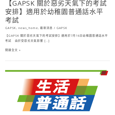
【GAPSK 關於惡劣天氣下的考試
用
於
安排】適用於幼稚園普通話水平
幼
考試
稚
園
GAPSK
,
news_home
,
最新消息
/
GAPSK
普
通
【GAPSK 關於惡劣天氣下的考試安排】適用於7月16日幼稚園普通話水平
話
考試 由於受惡劣天氣影響 […]
水
平
閱讀全文 »
考
試
GAPSK
–
生
活
普
通
話
@
星