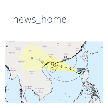
news_home
【GAPSK
關
於
惡
劣
天
氣
下
的
考
試
安
排】
適