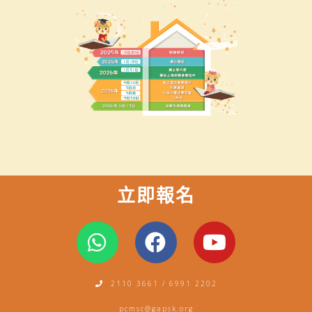
立即報名
W
F
Y
h
a
o
a
c
u
2110 3661 / 6991 2202
t
e
t
pcmsc@gapsk.org