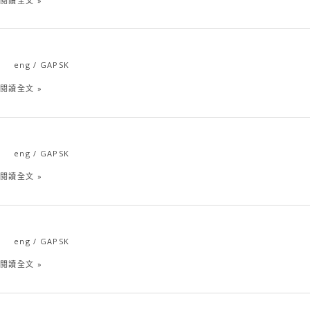
閱讀全文 »
eng
/
GAPSK
GAPSK
Hong
閱讀全文 »
Kong
Mandarin
Recitation
Competition
eng
/
GAPSK
GAPSK
General
閱讀全文 »
Aptitude
Putonghua
Shuiping
Kaoshi
Primary
eng
/
GAPSK
GAPSK
and
Kindergarten
閱讀全文 »
Secondary|
Putonghua
Online
Proficiency．
Oral
Online