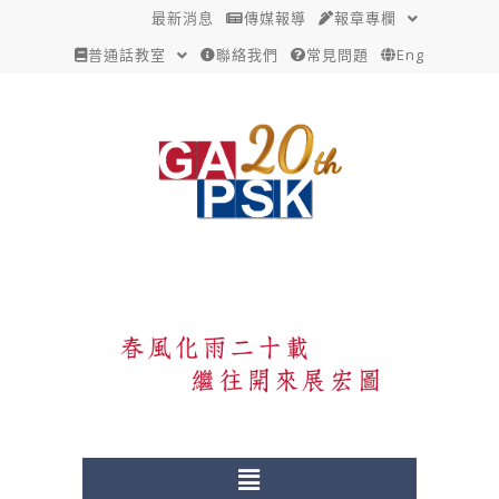
跳
最新消息
傳媒報導
報章專欄
至
普通話教室
聯絡我們
常見問題
Eng
主
要
內
容
Menu