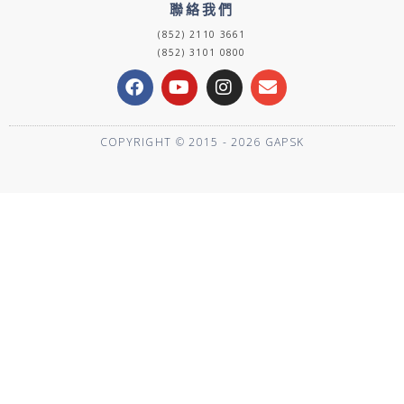
聯絡我們
(852) 2110 3661
(852) 3101 0800
F
Y
I
E
a
o
n
n
c
u
s
v
e
t
t
e
COPYRIGHT © 2015 - 2026 GAPSK
b
u
a
l
o
b
g
o
o
e
r
p
k
a
e
m