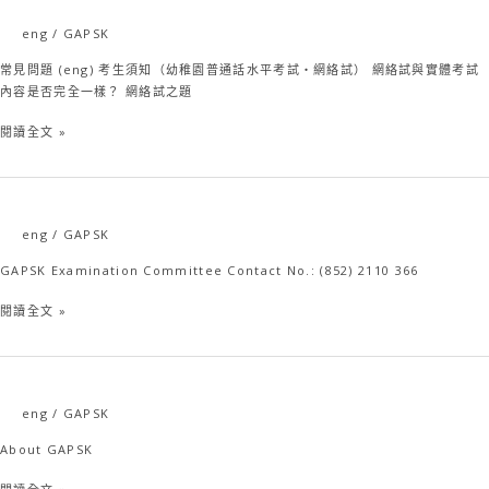
eng
/
GAPSK
FAQ
eng
常見問題 (eng) 考生須知（幼稚園普通話水平考試・網絡試） 網絡試與實體考試
內容是否完全一樣？ 網絡試之題
閱讀全文 »
eng
/
GAPSK
聯
絡
GAPSK Examination Committee Contact No.: (852) 2110 366
我
們
閱讀全文 »
(eng)
eng
/
GAPSK
關
於
About GAPSK
GAPSK
(英)