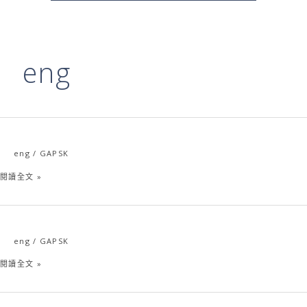
eng
eng
/
GAPSK
Teacher
Training
閱讀全文 »
eng
/
GAPSK
Online
Training
閱讀全文 »