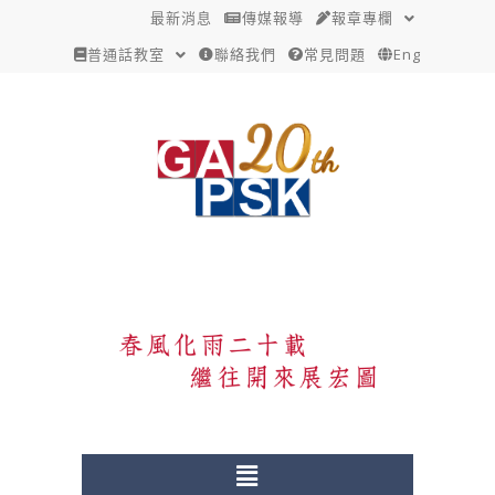
跳
Post
最新消息
傳媒報導
報章專欄
至
navigation
普通話教室
聯絡我們
常見問題
Eng
主
要
內
容
Menu