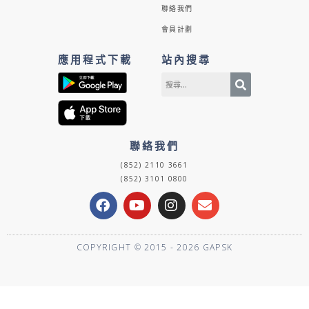
聯絡我們
會員計劃
應用程式下載
站內搜尋
聯絡我們
(852) 2110 3661
(852) 3101 0800
F
Y
I
E
a
o
n
n
c
u
s
v
e
t
t
e
COPYRIGHT © 2015 - 2026 GAPSK
b
u
a
l
o
b
g
o
o
e
r
p
k
a
e
m