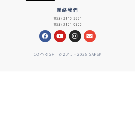
聯絡我們
(852) 2110 3661
(852) 3101 0800
F
Y
I
E
a
o
n
n
c
u
s
v
e
t
t
e
COPYRIGHT © 2015 - 2026 GAPSK
b
u
a
l
o
b
g
o
o
e
r
p
k
a
e
m