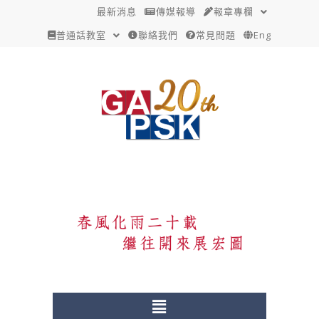
跳
Post
最新消息
傳媒報導
報章專欄
至
navigation
普通話教室
聯絡我們
常見問題
Eng
主
要
內
容
Menu