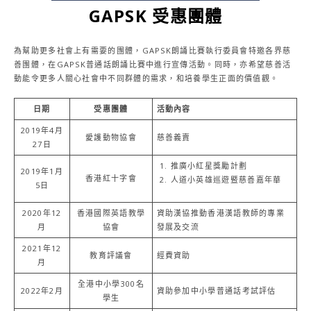
GAPSK 受惠團體
為幫助更多社會上有需要的團體，GAPSK朗誦比賽執行委員會特邀各界慈
善團體，在GAPSK普通話朗誦比賽中進行宣傳活動。同時，亦希望慈善活
動能令更多人關心社會中不同群體的需求，和培養學生正面的價值觀。
日期
受惠團體
活動內容
2019年4月
愛護動物協會
慈善義賣
27日
推廣小紅星獎勵計劃
2019年1月
香港紅十字會
人道小英雄巡遊暨慈善嘉年華
5日
2020年12
香港國際英語教學
資助漢協推動香港漢語教師的專業
月
協會
發展及交流
2021年12
教育評議會
經費資助
月
全港中小學300名
2022年2月
資助參加中小學普通話考試評估
學生