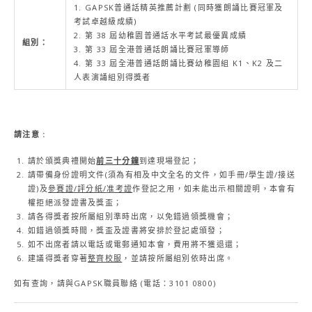
1. GAPSK普通話精英推薦計劃 (同時獲朗誦比賽冠軍及
考試卓越級成績)
2. 第 38 屆幼稚園普通話水平考試最優異成績
組別：
3. 第 33 屆全港普通話朗誦比賽冠軍導師
4. 第 33 屆全港普通話朗誦比賽幼稚園組 K1、K2 及二
人表演誦組別得獎者
請注意
:
請於頒獎典禮開始
前三十分鐘
到達現場登記；
請帶備身份證明文件(須為有相及中文全名的文件，如手冊/學生證/接送
證)及
參賽證
/
評分紙
/
准考證
作登記之用，如未能出示相關證明，本會有
權拒絕派發證書及獎盃；
請各得獎者按所屬組別準時出席，以免錯過領獎機會；
如錯過領獎時間，獎盃及證書將安排於登記處頒發；
如不出席者請以電話或電郵通知本會，費用將不獲退還；
建議得獎者穿著
整齊校服
，並請按所屬組別依時出席。
如有查詢，請與GAPSK職員聯絡 (電話：3101 0800)