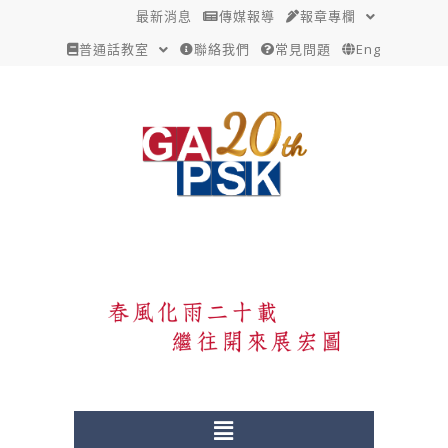
跳
Post
最新消息
傳媒報導
報章專欄
至
navigation
普通話教室
聯絡我們
常見問題
Eng
主
要
內
容
Menu