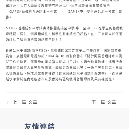
單以及由北京大學語文教育研究所及GAPSK考試委員會共同頒發的
「GAPSK幼稚園普通話水平考試」、「GAPSK中小學普通話水平考試」證
書。
GAPSK普通話水平考試由幼稚園銜接至中學(中一至中三)，在學生的基礎教
育時期，提供一個具權威性、科學性和系統性的評估。在中三後可以如何通
過評估了解自身的普通話應用能力？
普通話水平測試(簡稱PSC)，是根據國家語言文字工作委員會、國家教育委
員會、廣播電影電視部於 1994 年 10 月聯合發布「關於開展普通話水平測
試工作的決定」而實施的漢語語言測試（口試），適合從事教師、播音行業
或其他自願性人員等參與測試。成績分為三級六等：一級甲等為最高，三級
乙等為最低。完成測試後會獲得《國家普通話水平測試等級證書》，而普通
話水平測試在內地各省市以及香港特區均獲得普遍認同及具有權威性。
←
上一篇 文章
下一篇 文章
→
友情連結