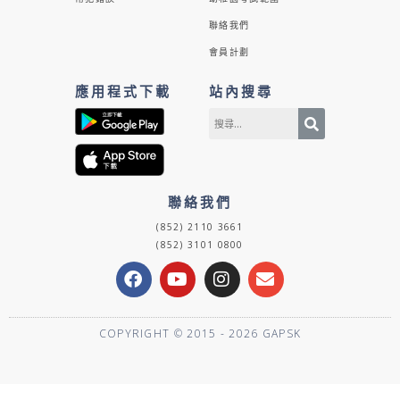
聯絡我們
會員計劃
應用程式下載
站內搜尋
聯絡我們
(852) 2110 3661
(852) 3101 0800
F
Y
I
E
a
o
n
n
c
u
s
v
e
t
t
e
COPYRIGHT © 2015 - 2026 GAPSK
b
u
a
l
o
b
g
o
o
e
r
p
k
a
e