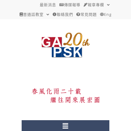
跳
Post
最新消息
傳媒報導
報章專欄
至
navigation
普通話教室
聯絡我們
常見問題
Eng
主
要
內
容
Menu