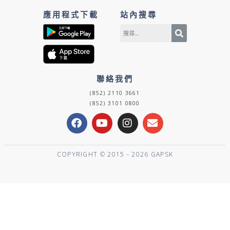
應用程式下載
站內搜尋
聯絡我們
(852) 2110 3661
(852) 3101 0800
F
Y
I
E
a
o
n
n
c
u
s
v
e
t
t
e
COPYRIGHT © 2015 - 2026 GAPSK
b
u
a
l
o
b
g
o
o
e
r
p
k
a
e
m