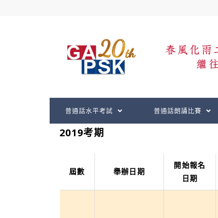
跳
Post
至
navigation
主
要
內
容
普通話水平考試
普通話朗誦比賽
2019考期
開始報名
屆數
舉辦日期
日期