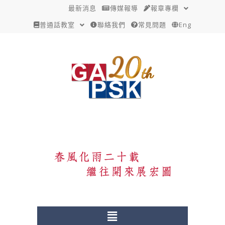
跳
Post
最新消息
傳媒報導
報章專欄
至
navigation
普通話教室
聯絡我們
常見問題
Eng
主
要
內
容
Menu