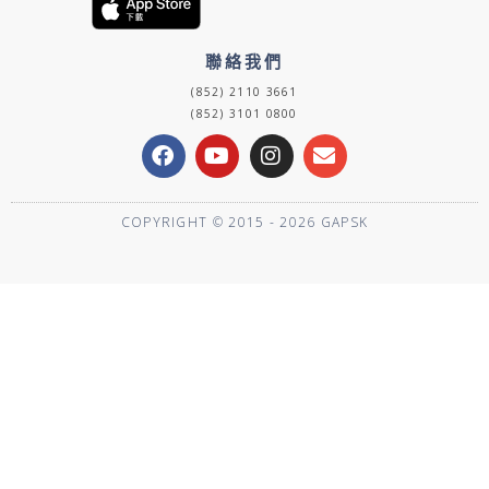
聯絡我們
(852) 2110 3661
(852) 3101 0800
F
Y
I
E
a
o
n
n
c
u
s
v
e
t
t
e
COPYRIGHT © 2015 - 2026 GAPSK
b
u
a
l
o
b
g
o
o
e
r
p
k
a
e
m