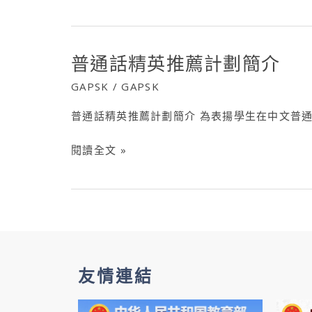
推
薦)
普通話精英推薦計劃簡介
普
通
GAPSK
/
GAPSK
話
普通話精英推薦計劃簡介 為表揚學生在中文普通
精
英
閱讀全文 »
推
薦
計
劃
簡
介
友情連結