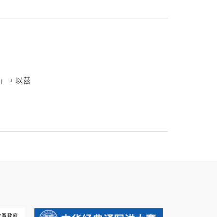
劃」，以茲