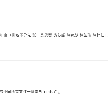
年度（排名不分先後） 吳恩蕎 吳芯語 陳宥彤 林芷瑜 陳梓仁 [
必需連同所需文件一併電郵至info@g