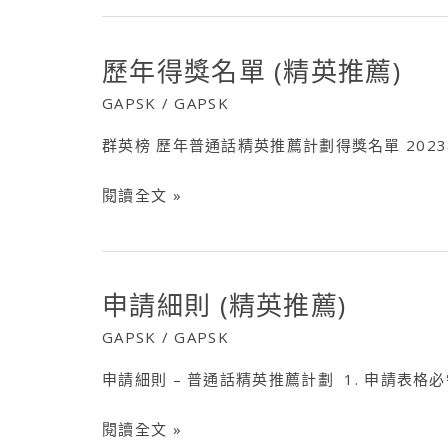
歷年得獎名單 (精英推薦)
歷
年
GAPSK
/
GAPSK
得
群英榜 歷年普通話精英推薦計劃得獎名單 2023
獎
名
閱讀全文 »
單
(精
英
推
申請細則 (精英推薦)
申
薦)
請
GAPSK
/
GAPSK
細
申請細則 – 普通話精英推薦計劃 1. 申請表格
則
(精
閱讀全文 »
英