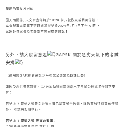
親愛的家長及老師:
因天雨關係, 天文台宣佈將於18:20 掛八號烈風或暴風信號，
本會辦事處同事下班時間將提早於2024年9月5日下午 5 時 ，
感謝各位家長及老師對本會安排的體諒！
另外，請大家留意返
GAPSK 關於惡劣天氣下的考試
安排
（適用於GAPSK普通話水平考試公開試及朗誦比賽）
如因受惡劣天氣影響，GAPSK幼稚園普通話水平考試公開試將作如下安
排：
若早上 7 時或之後天文台發出黃色暴雨警告信號，除教育局特別宣布停課
外， 考試將如期舉行。
若早上 7 時或之後 天文台發出：
(1)紅色暴雨警告信號 或以上 或