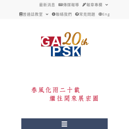
跳
Post
最新消息
傳媒報導
報章專欄
至
navigation
普通話教室
聯絡我們
常見問題
Eng
主
要
內
容
Menu