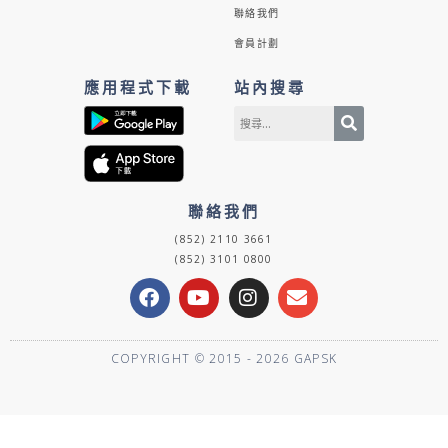
聯絡我們
會員計劃
應用程式下載
站內搜尋
聯絡我們
(852) 2110 3661
(852) 3101 0800
F
Y
I
E
a
o
n
n
c
u
s
v
e
t
t
e
COPYRIGHT © 2015 - 2026 GAPSK
b
u
a
l
o
b
g
o
o
e
r
p
k
a
e
m