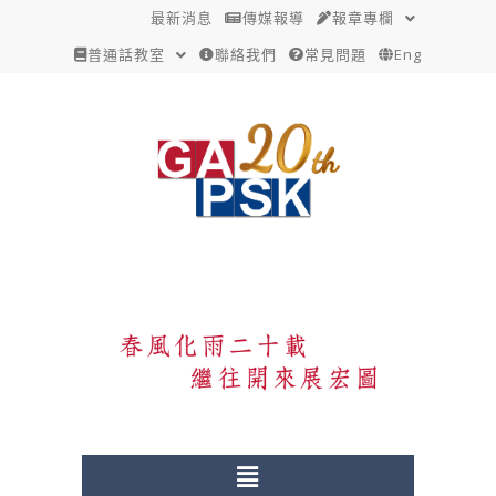
跳
Post
最新消息
傳媒報導
報章專欄
至
navigation
普通話教室
聯絡我們
常見問題
Eng
主
要
內
容
Menu