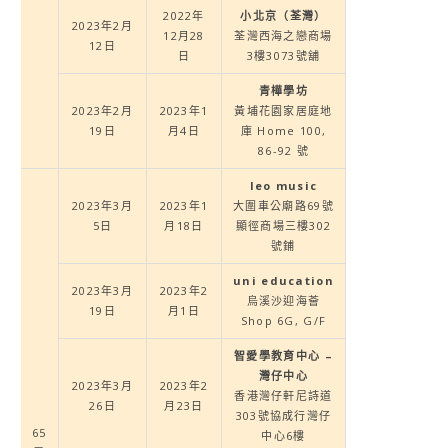
2022年
小北京（荃灣）
2023年2月
12月28
荃灣西海之戀商場
12日
日
3樓3073號舖
青樺學坊
2023年2月
2023年1
黃埔花園家居庭地
19日
月4日
庫 Home 100,
86-92 號
leo music
2023年3月
2023年1
大圍車公廟路69號
5日
月18日
顯徑商場三樓302
號鋪
uni education
2023年3月
2023年2
烏溪沙迎海薈
19日
月1日
Shop 6G, G/F
智愛學教育中心 –
灣仔中心
2023年3月
2023年2
香港灣仔軒尼詩道
26日
月23日
303號協成行灣仔
65
中心6樓