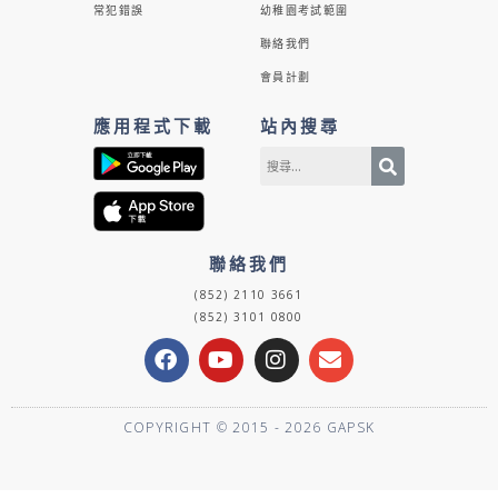
常犯錯誤
幼稚園考試範圍
聯絡我們
會員計劃
應用程式下載
站內搜尋
聯絡我們
(852) 2110 3661
(852) 3101 0800
F
Y
I
E
a
o
n
n
c
u
s
v
e
t
t
e
COPYRIGHT © 2015 - 2026 GAPSK
b
u
a
l
o
b
g
o
o
e
r
p