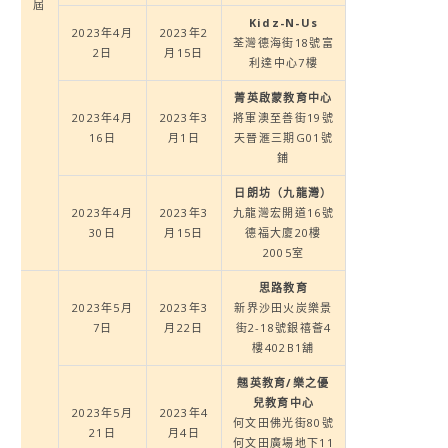
屆
Kidz-N-Us
2023年4月
2023年2
荃灣德海街18號富
2日
月15日
利達中心7樓
菁英啟蒙教育中心
2023年4月
2023年3
將軍澳至善街19號
16日
月1日
天晉滙三期G01號
鋪
日朗坊（九龍灣）
2023年4月
2023年3
九龍灣宏開道16號
30日
月15日
德福大廈20樓
2005室
思路教育
2023年5月
2023年3
新界沙田火炭樂景
7日
月22日
街2-18號銀禧薈4
樓402B1舖
翹英教育/樂之優
兒教育中心
2023年5月
2023年4
何文田佛光街80號
21日
月4日
何文田廣場地下11