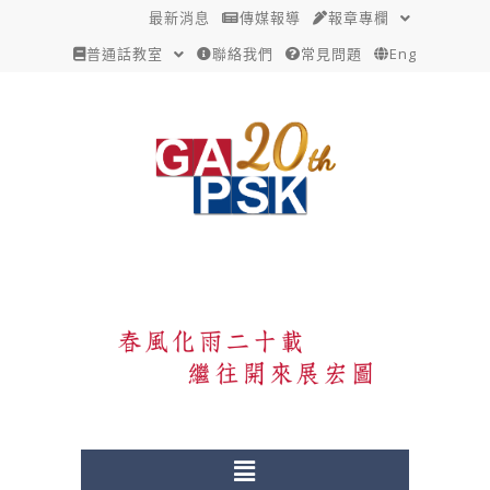
跳
Post
最新消息
傳媒報導
報章專欄
至
navigation
普通話教室
聯絡我們
常見問題
Eng
主
要
內
容
Menu