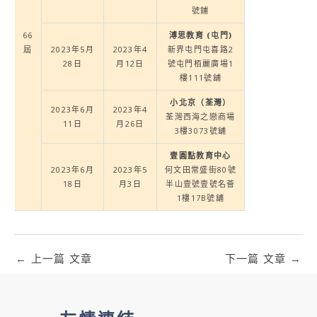
號鋪
66
溥思教育 (屯門)
屆
2023年5月
2023年4
新界屯門屯喜路2
28日
月12日
號屯門栢麗廣場1
樓111號舖
小北京（荃灣）
2023年6月
2023年4
荃灣西海之戀商場
11日
月26日
3樓3073號舖
壹圓點教育中心
2023年6月
2023年5
何文田常盛街80號
18日
月3日
半山壹號壹號名薈
1樓17B號舖
←
上一篇 文章
下一篇 文章
→