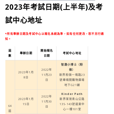
2023年考試日期(上半年)及考
試中心地址
*所有舉辦日期及考試中心以報名系統為準，如有任何更改，恕不另行通
知。
屆
開始報名
舉辦日期
考試中心地址
數
日期
智趣小博士（粉
2022年
嶺）
2023年1月
11月23
新界粉嶺一鳴路23
8日
日
號牽晴間購物廣場
地下G21舖
Kinder Path
2022年
2023年1月
新界荃灣青山公路
11月30
15日
135-143號遠東中
64
日
心一樓101室
屆