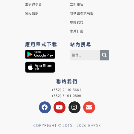
生字微學習
立即報名
常犯錯誤
幼稚園考試範圍
聯絡我們
會員計劃
應用程式下載
站內搜尋
聯絡我們
(852) 2110 3661
(852) 3101 0800
F
Y
I
E
a
o
n
n
c
u
s
v
e
t
t
e
COPYRIGHT © 2015 - 2026 GAPSK
b
u
a
l
o
b
g
o