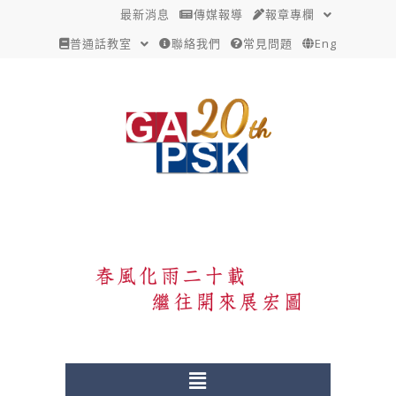
跳
Post
最新消息
傳媒報導
報章專欄
至
navigation
普通話教室
聯絡我們
常見問題
Eng
主
要
內
容
Menu