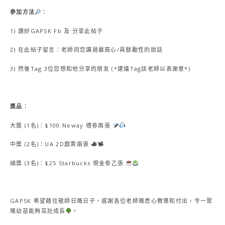
參加方法
︰
1) 讚好GAPSK Fb 及 分享此帖子
2) 在此帖子留言︰老師同您講過最窩心/具鼓勵性的說話
3) 然後Tag 3位您想和他分享的朋友 (*建議Tag該老師以表謝意*)
獎品︰
大獎 (1名)：$100 Neway 禮劵兩張
中獎 (2名)：UA 2D戲票兩張
細獎 (3名)：$25 Starbucks 現金劵乙張
GAPSK 希望藉住敬師日嘅日子，感謝各位老師嘅悉心教導和付出，令一眾
嘅幼苗能夠茁壯成長
。