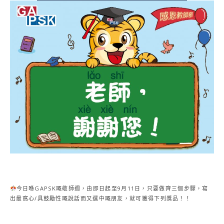
今日喺GAPSK嘅敬師週，由即日起至9月11日，只要做齊三個步驟，寫
出最窩心/具鼓勵性嘅說話而又選中嘅朋友，就可獲得下列獎品！！