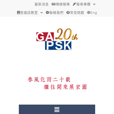
跳
Post
最新消息
傳媒報導
報章專欄
至
navigation
普通話教室
聯絡我們
常見問題
Eng
主
要
內
容
Menu