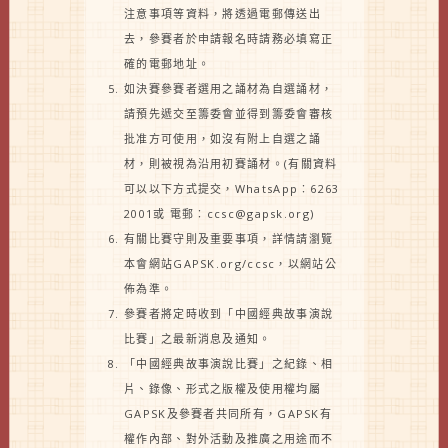
注意事項等資料，將透過電郵傳送出
去，參賽者於申請報名時請務必填寫正
確的電郵地址。
如決賽參賽者選用之誦材為自選誦材，
請預先遞交至籌委會並得到籌委會審核
批准方可使用，如沒有附上自選之誦
材，則被視為沿用初賽誦材。(有關資料
可以以下方式提交，WhatsApp︰6263
2001或 電郵︰ccsc@gapsk.org)
有關比賽守則及重要事項，詳情請瀏覽
本會網站GAPSK.org/ccsc，以網站公
佈為準。
參賽者將定時收到「中國經典故事演說
比賽」之最新消息及通知。
「中國經典故事演說比賽」之紀錄、相
片、錄像、形式之版權及使用權均屬
GAPSK及參賽者共同所有，GAPSK有
權作內部、對外活動及推廣之用途而不