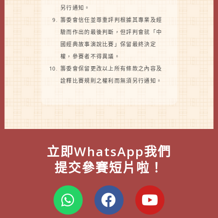
另行通知。
籌委會信任並尊重評判根據其專業及經
驗而作出的最後判斷，但評判會就「中
國經典故事演說比賽」保留最終決定
權，參賽者不得異議。
籌委會保留更改以上所有條款之內容及
詮釋比賽規則之權利而無須另行通知。
立即WhatsApp我們
提交參賽短片啦！
W
F
Y
h
a
o